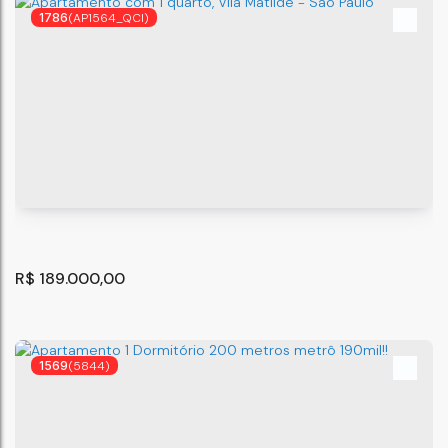
1786
(AP1564_QCI)
Flat/Loft/Estúdio com 1 quarto, Vila Carrão - São Paulo
São Paulo
,
São Paulo
,
Brasil
1
R$
189.000,00
1569
(5844)