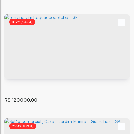
1672
(5424)
Apartamento com 2 quartos à Venda, Jardim Laura -
São Paulo
Jardim Laura
,
São Paulo
,
São Paulo
,
Brasil
45
m²
2
1
.00
R$
120.000,00
2383
(67371)