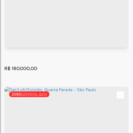
Apartamento com 2 quartos, Jardim Albertina -
Guarulhos
Guarulhos
,
São Paulo
,
Brasil
40
m²
2
1
.00
R$
180.000,00
2085
(LO0002_QCI)
Apartamento com 2 quartos, Jardim Pedro José Nunes