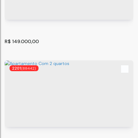
Salão comercial , Casa - Jardim Munira - Guarulhos -
SP.
Guarulhos
,
São Paulo
,
Brasil
50
m²
1
.00
R$
149.000,00
2201
(88442)
Casa na Praia
Itanhaém
,
São Paulo
,
Brasil
2
2