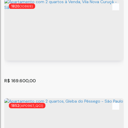
1820
(10869)
O Terreno ideal para sua familia
São Paulo
,
São Paulo
,
Brasil
R$
169.600,00
1852
(AP0967_QCI)