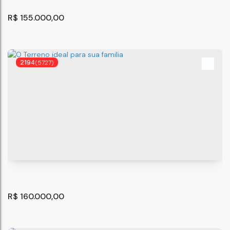
R$
155.000,00
2194
(5727)
Apartamento Com 2 quartos
São Paulo
,
São Paulo
,
Brasil
44
m²
2
.00
R$
160.000,00