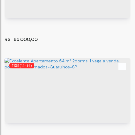
- São Paulo
São Paulo
,
São Paulo
,
Brasil
2
1
R$
185.000,00
1105
(12414)
Flat/Loft/Estúdio, Quarta Parada - São Paulo
São Paulo
,
São Paulo
,
Brasil