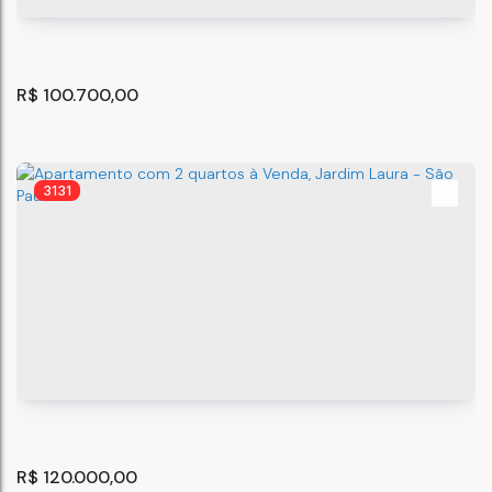
R$
100.700,00
3131
Predio para renda Com 8 kitnets
São Paulo
,
São Paulo
,
Brasil
8
R$
120.000,00