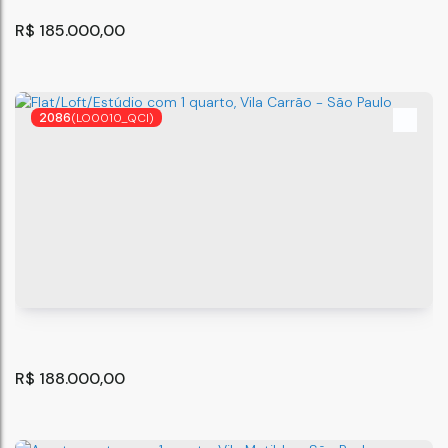
R$
185.000,00
2086
(LO0010_QCI)
Excelente Apartamento 54 m² 2dorms. 1 vaga a venda
portal dos Gramados-Guarulhos-SP
Guarulhos
,
São Paulo
,
Brasil
54
m²
2
1
.00
R$
188.000,00