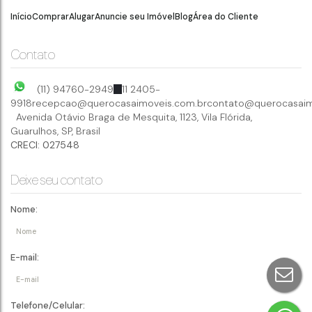
38
m²
1
.00
Início
Comprar
Alugar
Anuncie seu Imóvel
Blog
Área do Cliente
Contato
(11) 94760-2949
11 2405-
9918
recepcao@querocasaimoveis.com.br
contato@querocasaim
Avenida Otávio Braga de Mesquita
,
1123
,
Vila Flórida
,
Guarulhos
,
SP
,
Brasil
CRECI: 027548
Deixe seu contato
Nome:
E-mail:
Telefone/Celular: