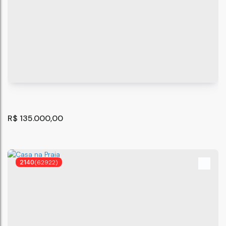
Terreno em Itaquaquecetuba - SP
Itaquaquecetuba
,
São Paulo
,
Brasil
R$
135.000,00
2140
(62922)