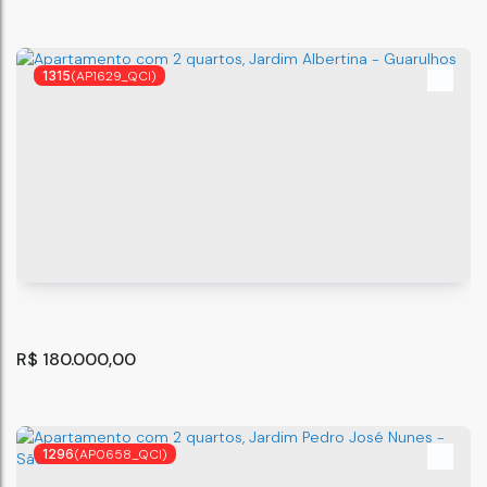
1315
(AP1629_QCI)
Kitnet à venda localizado no Condomínio Monte Carlo,
Centro de Guarulhos
Guarulhos
,
São Paulo
,
Brasil
35
m²
1
.00
R$
180.000,00
1296
(AP0658_QCI)