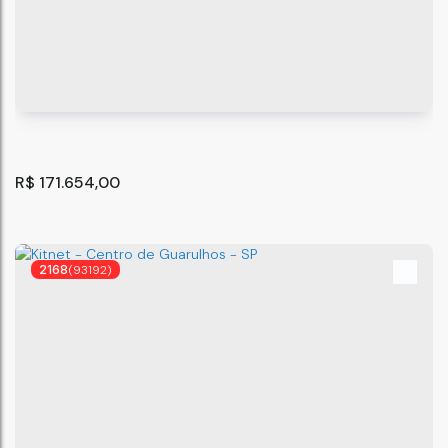
Apartamento com 2 quartos à Venda, Vila Nova Curuçá
- São Paulo
São Paulo
,
São Paulo
,
Brasil
34
m²
2
.00
R$
171.654,00
2168
(93192)
Apartamento com 2 quartos, Gleba do Pêssego - São
Paulo
São Paulo
,
São Paulo
,
Brasil