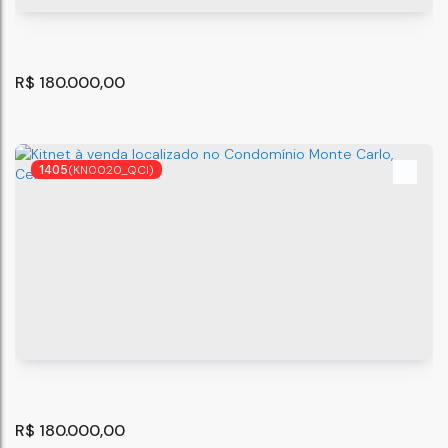
2
R$
180.000,00
1405
(KN0020_QCI)
Kitnet - Centro de Guarulhos - SP
Guarulhos
,
São Paulo
,
Brasil
35
m²
1
.00
R$
180.000,00