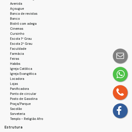
Avenida
Açougue
Banca de revistas
Banco
Bistrô com adega
Cinemas
Cursinho
Escola 1º Grau
Escola 2º Grau
Faculdade
Farmácia
Feiras
Habibs
Igreja Católica
Igreja Evangélica
Locadora
Lojas
Panificadora
Ponto de circular
Posto de Gasolina
Praça/Parque
Sacolão
Sorveteria
Templo - Religião Afro
Estrutura