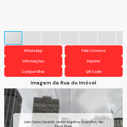
WhatsApp
Fale Conosco
Informações
Imprimir
Compartilhar
QR Code
Imagem da Rua do Imóvel
João Carlos Zanarolli
,
Jardim Angélica
,
Guarulhos
,
São
Paulo
,
Brasil