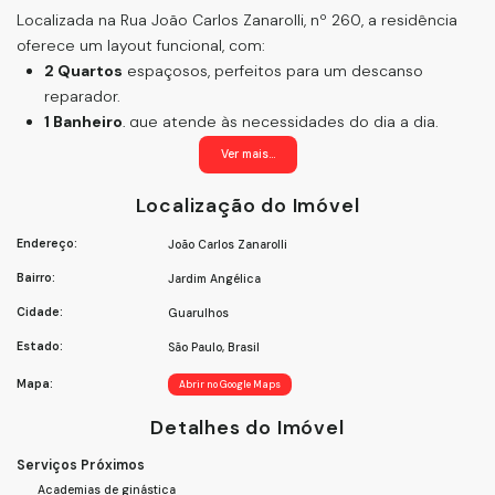
Localizada na Rua João Carlos Zanarolli, nº 260, a residência
oferece um layout funcional, com:
2 Quartos
espaçosos, perfeitos para um descanso
reparador.
1 Banheiro
, que atende às necessidades do dia a dia.
Área de Serviço
, proporcionando praticidade nas tarefas
Ver mais...
domésticas.
Cozinha
, ideal para preparar deliciosas refeições em
Localização do Imóvel
família.
Endereço:
João Carlos Zanarolli
Com um valor acessível, esta casa é uma excelente opção
para quem deseja viver em uma área tranquila, mas com fácil
Bairro:
Jardim Angélica
acesso a todas as comodidades que Guarulhos tem a
Cidade:
Guarulhos
oferecer.
Estado:
Não perca a chance de conhecer seu novo lar! Agende sua
São Paulo, Brasil
visita e venha se encantar com tudo que este imóvel tem a
Mapa:
Abrir no Google Maps
oferecer!
Detalhes do Imóvel
Serviços Próximos
Academias de ginástica