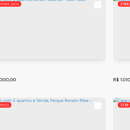
O0194_QCI)
2188
e excelente sobrando 3 Suítes JD Santa Clara
🏡 Lin
hos
os
,
São Paulo
,
Brasil
Pilar d
²
3
3
27
m
.00
.000,00
R$
1.01
7693)
3138