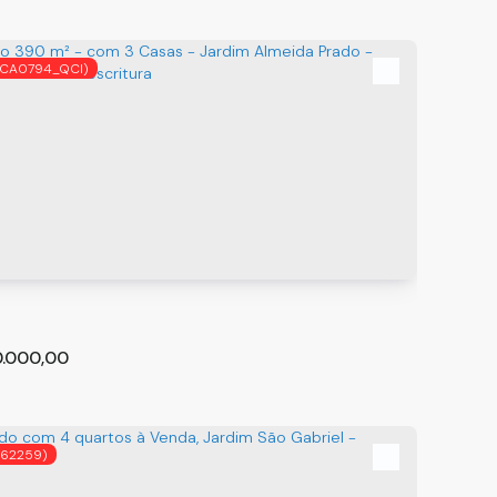
(CA0794_QCI)
do com 3 quartos à Venda, Jardim Bom Clima -
lhos
hos
,
São Paulo
,
Brasil
m²
3
2
0.000,00
(62259)