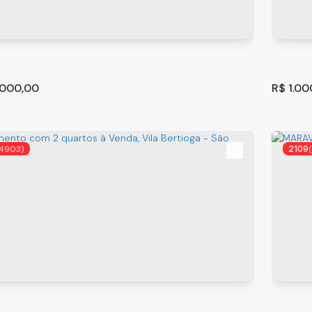
.000,00
R$
1.00
4903)
2109
 com 3 quartos à Venda, Jardim Rizzo -
Apart
hos
izzo
,
Guarulhos
,
São Paulo
,
Brasil
São Pa
²
3
2
134
.00