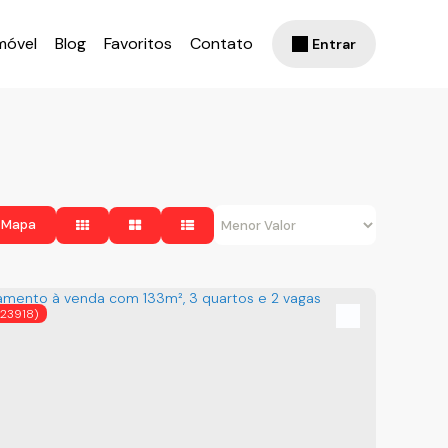
móvel
Blog
Favoritos
Contato
Entrar
 Mapa
(23918)