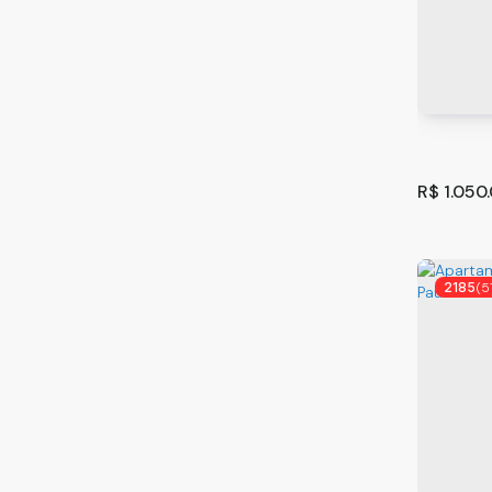
Jardim Novo Portugal (1)
Jardim Paraíso (1)
Sobrado
Jardim Paulista (1)
São Pau
Jardim Rizzo (1)
Jardim Santa Clara (1)
125
m
.00
Jardim São Gabriel (1)
Jardim São Geraldo (1)
Jardim São Paulo (1)
R$
1.050
Jardim Scyntila (2)
Jardim Vila Galvão (3)
Macedo (3)
Mikail II (1)
2185
(5
Parque das Nações (1)
Parque Renato Maia (4)
Vila Barros (3)
Vila Flórida (3)
Vila Galvão (2)
Vila Rosália (2)
Sobrado
Vila São Rafael (1)
Guarul
CEP: 07
Itaquaquecetuba (4)