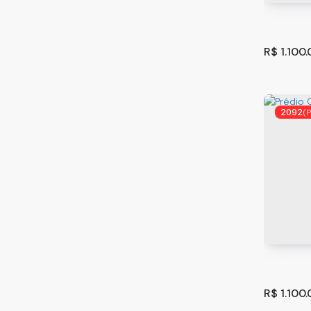
100
m
.00
Mandi (1)
Parque Piratininga (2)
Vila Monte Belo (1)
R$
1.100
Atibaia (2)
Jardim Estância Brasil (1)
Portão (1)
2092
(
Mogi das Cruzes (2)
Aruã (1)
Cidade Parquelandia (1)
Extrema (1)
Apartam
Centro (1)
Paulo
CEP: 03
Arujá (1)
364
m
.00
Parque dos Jacarandás (1)
Bragança Paulista (1)
R$
1.100
Condomínio Quinta da Baroneza II (1)