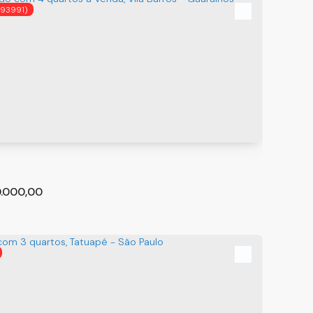
(93991)
da Chácara em Pilar do Sul, São Paulo 🌳
o Sul
,
São Paulo
,
Brasil
²
4
7
0.000,00