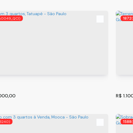
A0049_QCI)
1872
Comercial / Residencial - São Miguel Paulista - SP
Sobra
Guaru
lo
,
São Paulo
,
Brasil
Guarul
²
3
2
315
.00
.000,00
R$
1.10
3240)
1588