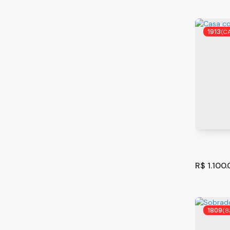
Cotia (1)
Chácara Represinha (1)
1913
(C
Ferraz de Vasconcelos (1)
Vila Romanópolis (1)
Indaiatuba (1)
Chácaras de Recreio Ingá (1)
Prédio 
Praia Grande (1)
São Pau
Solemar (1)
313
m
.00
Santana de Parnaíba (1)
Alphaville (1)
R$
1.100
São Sebastião (1)
Boiçucanga (1)
Sorocaba (1)
1809
(8
Além Ponte (1)