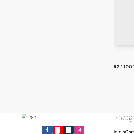
Casa co
São Pau
3
2
R$
1.100
Naveg
Sobrado
Início
Com