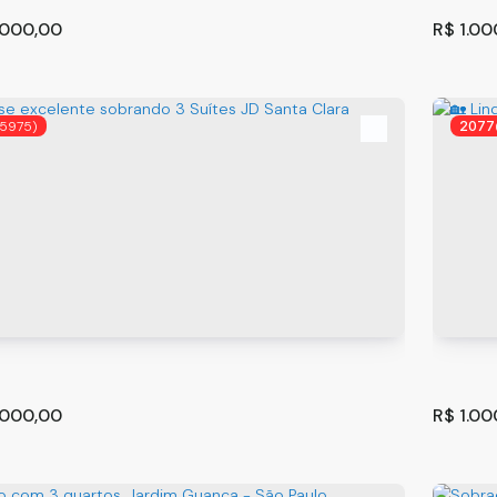
.000,00
R$
1.00
75975)
2077
ento com 2 quartos à Venda, Vila Bertioga - São
MARAV
188-000
,
Rua Jaboticabal
,
São Paulo
,
São Paulo
,
Brasil
Atibaia
2
2
4
7
.000,00
R$
1.00