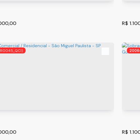
²
3
2
350
.00
.000,00
R$
1.10
PR0045_QCI)
2006
ento com 4 quartos à Venda, Vila Formosa - São
Casa 
Guaru
356-060
,
Praça Doutor Sampaio Vidal
,
Vila Formosa
,
São Paulo
Guarul
,
Sã
²
4
2
300
.00
.000,00
R$
1.10