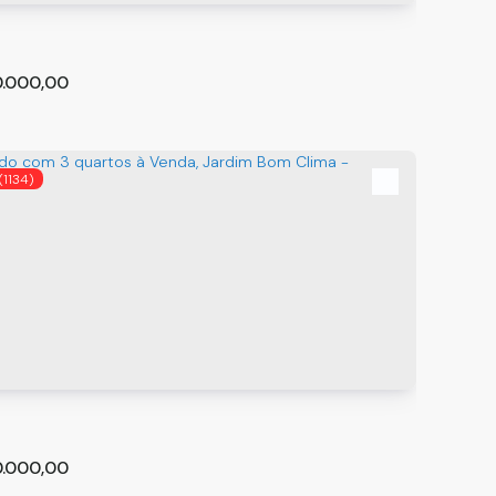
m²
3
0.000,00
(1134)
com 2 quartos à Venda, Jardim Almeida Prado -
lhos
hos
o Paulo
,
São Paulo
,
Brasil
,
Brasil
m²
2
1
0.000,00