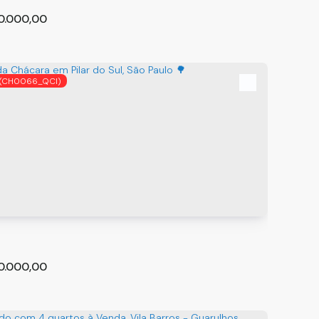
0.000,00
(CH0066_QCI)
ILHOSA CASA EM ATIBAIA PARA VENDA !
,
São Paulo
,
Brasil
0.000,00