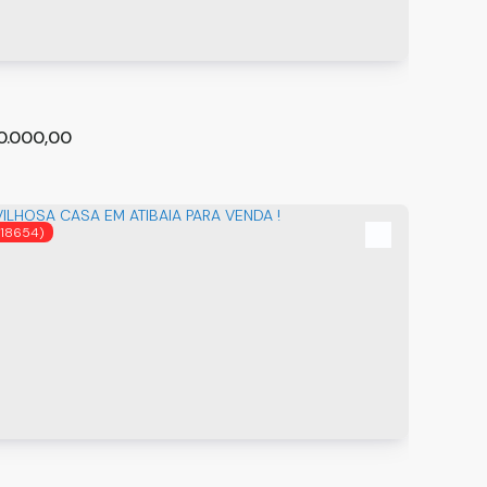
0.000,00
(18654)
amento à venda com 133m², 3 quartos e 2 vagas
ulo
,
São Paulo
,
Brasil
m²
3
2