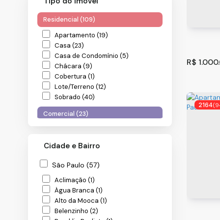
Tipo do Imóvel
Residencial (109)
Apartamento (19)
Casa (23)
Casa de Condomínio (5)
R$
1.000
Chácara (9)
Cobertura (1)
Lote/Terreno (12)
Sobrado (40)
2164
(9
Comercial (23)
Prédio (15)
Salas Comerciais (2)
Cidade e Bairro
Terreno (6)
São Paulo (57)
Sobrado
Industrial (4)
Guarul
Aclimação (1)
Jardim R
Galpão (4)
Água Branca (1)
Rural (1)
160
m
.00
Alto da Mooca (1)
Belenzinho (2)
Terreno (1)