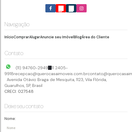
Navegação
Início
Comprar
Alugar
Anuncie seu Imóvel
Blog
Área do Cliente
Contato
(11) 94760-2949
11 2405-
9918
recepcao@querocasaimoveis.com.br
contato@querocasaim
Avenida Otávio Braga de Mesquita
,
1123
,
Vila Flórida
,
Guarulhos
,
SP
,
Brasil
CRECI: 027548
Deixe seu contato
Nome: