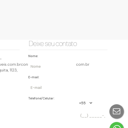
Deixe seu contato
Nome:
-
eis.com.br
contato@querocasaimoveis.com.br
uita
,
1123
,
E-mail:
Telefone/Celular: