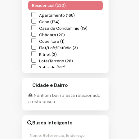
Residencial (530)
Apartamento (168)
Casa (124)
Casa de Condomínio (19)
Chácara (20)
Cobertura (1)
Flat/Loft/Estúdio (3)
Kitnet (2)
Lote/Terreno (26)
Sobrado (167)
Comercial (41)
Cidade e Bairro
Prédio (24)
Salas Comerciais (11)
Nenhum bairro está relacionado
Terreno (6)
a esta busca.
Industrial (5)
Galpão (5)
Busca Inteligente
Rural (2)