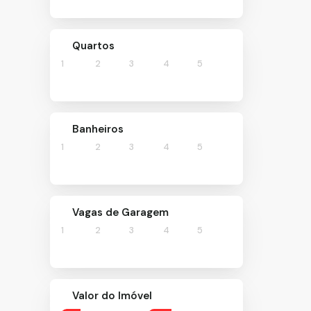
Sítio (1)
Terreno (1)
Quartos
1
2
3
4
5
Banheiros
1
2
3
4
5
Vagas de Garagem
1
2
3
4
5
Valor do Imóvel