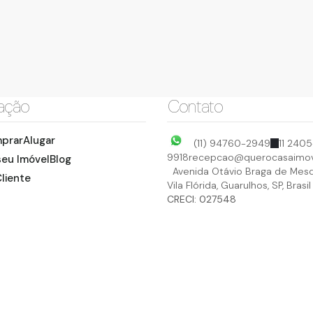
ação
Contato
prar
Alugar
(11) 94760-2949
11 2405
9918
recepcao@querocasaimov
seu Imóvel
Blog
Avenida Otávio Braga de Mesq
liente
Vila Flórida
,
Guarulhos
,
SP
,
Brasil
CRECI: 027548