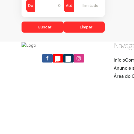
De
Até
Buscar
Limpar
Naveg
Início
Com
Anuncie 
Área do C