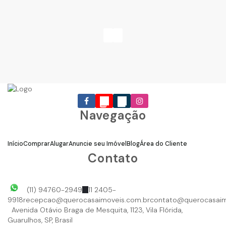
Navegação
Início
Comprar
Alugar
Anuncie seu Imóvel
Blog
Área do Cliente
Contato
(11) 94760-2949
11 2405-
9918
recepcao@querocasaimoveis.com.br
contato@querocasaim
Avenida Otávio Braga de Mesquita
,
1123
,
Vila Flórida
,
Guarulhos
,
SP
,
Brasil