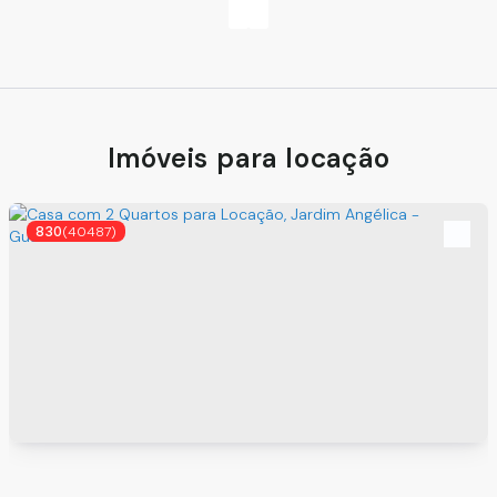
‹
›
Imóveis para locação
830
(40487)